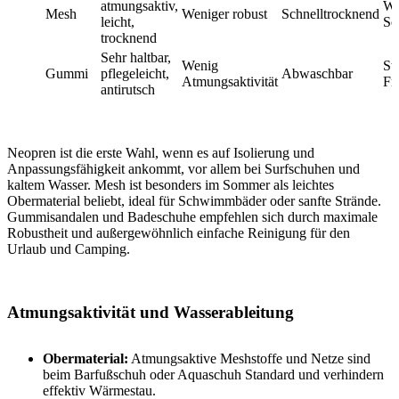
atmungsaktiv,
Wa
Mesh
Weniger robust
Schnelltrocknend
leicht,
So
trocknend
Sehr haltbar,
Wenig
St
Gummi
pflegeleicht,
Abwaschbar
Atmungsaktivität
Fr
antirutsch
Neopren ist die erste Wahl, wenn es auf Isolierung und
Anpassungsfähigkeit ankommt, vor allem bei Surfschuhen und
kaltem Wasser. Mesh ist besonders im Sommer als leichtes
Obermaterial beliebt, ideal für Schwimmbäder oder sanfte Strände.
Gummisandalen und Badeschuhe empfehlen sich durch maximale
Robustheit und außergewöhnlich einfache Reinigung für den
Urlaub und Camping.
Atmungsaktivität und Wasserableitung
Obermaterial:
Atmungsaktive Meshstoffe und Netze sind
beim Barfußschuh oder Aquaschuh Standard und verhindern
effektiv Wärmestau.