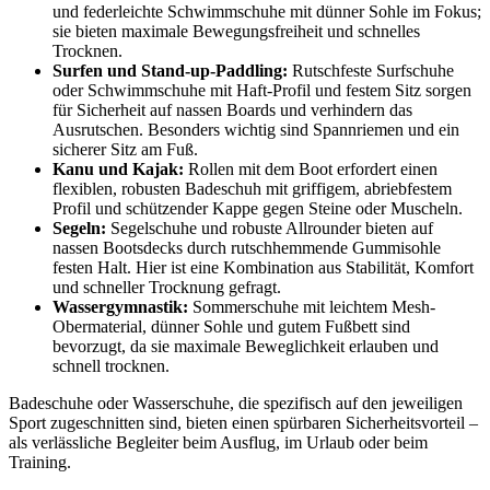
und federleichte Schwimmschuhe mit dünner Sohle im Fokus;
sie bieten maximale Bewegungsfreiheit und schnelles
Trocknen.
Surfen und Stand-up-Paddling:
Rutschfeste Surfschuhe
oder Schwimmschuhe mit Haft-Profil und festem Sitz sorgen
für Sicherheit auf nassen Boards und verhindern das
Ausrutschen. Besonders wichtig sind Spannriemen und ein
sicherer Sitz am Fuß.
Kanu und Kajak:
Rollen mit dem Boot erfordert einen
flexiblen, robusten Badeschuh mit griffigem, abriebfestem
Profil und schützender Kappe gegen Steine oder Muscheln.
Segeln:
Segelschuhe und robuste Allrounder bieten auf
nassen Bootsdecks durch rutschhemmende Gummisohle
festen Halt. Hier ist eine Kombination aus Stabilität, Komfort
und schneller Trocknung gefragt.
Wassergymnastik:
Sommerschuhe mit leichtem Mesh-
Obermaterial, dünner Sohle und gutem Fußbett sind
bevorzugt, da sie maximale Beweglichkeit erlauben und
schnell trocknen.
Badeschuhe oder Wasserschuhe, die spezifisch auf den jeweiligen
Sport zugeschnitten sind, bieten einen spürbaren Sicherheitsvorteil –
als verlässliche Begleiter beim Ausflug, im Urlaub oder beim
Training.