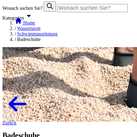
Wonach suchen Sie?
Kategorien
Home
/
Wassersport
/
Schwimmausrüstung
/
Badeschuhe
Zurück
Badeschuhe