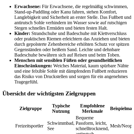
Erwachsene:
Für Erwachsene, die regelmäßig schwimmen,
Stand-up-Paddling oder Kanu fahren, stehen Komfort,
Langlebigkeit und Sicherheit an erster Stelle. Das Fußbett und
antirutsch Sohle verhindern im Wasser sowie auf rutschigen
Stegen schnelles Ermüden und bieten festen Halt.
Kinder:
Strandschuhe und Badeschuhe mit Klettverschluss
oder praktischen Riemen erleichtern das Anziehen und bieten
durch gepolsterte Zehenbereiche erhöhten Schutz vor spitzen
Gegenständen oder heißem Sand. Leichte und dehnbare
Badeschuhe bewähren sich auf Reisen und beim Toben.
Menschen mit sensiblen Füßen oder gesundheitlichen
Einschränkungen:
Weiches Material, kaum spürbare Nähte
und eine felxible Sohle mit dämpfendem Fußbett reduzieren
das Risiko von Druckstellen und sorgen für ein angenehmes
Tragegefühl.
Übersicht der wichtigsten Zielgruppen
Typische
Empfohlene
Zielgruppe
Beispielmat
Nutzung
Merkmale
Bequeme
Schwimmbad,
Passform, leicht,
Freizeitsportler
Mesh/Neopr
See
schnelltrocknend,
antirutsch