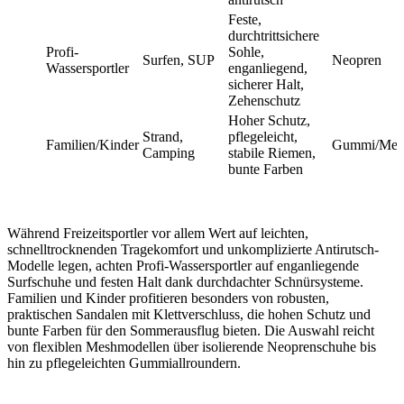
Feste,
durchtrittsichere
Profi-
Sohle,
Surfen, SUP
Neopren
Wassersportler
enganliegend,
sicherer Halt,
Zehenschutz
Hoher Schutz,
Strand,
pflegeleicht,
Familien/Kinder
Gummi/Mes
Camping
stabile Riemen,
bunte Farben
Während Freizeitsportler vor allem Wert auf leichten,
schnelltrocknenden Tragekomfort und unkomplizierte Antirutsch-
Modelle legen, achten Profi-Wassersportler auf enganliegende
Surfschuhe und festen Halt dank durchdachter Schnürsysteme.
Familien und Kinder profitieren besonders von robusten,
praktischen Sandalen mit Klettverschluss, die hohen Schutz und
bunte Farben für den Sommerausflug bieten. Die Auswahl reicht
von flexiblen Meshmodellen über isolierende Neoprenschuhe bis
hin zu pflegeleichten Gummiallroundern.