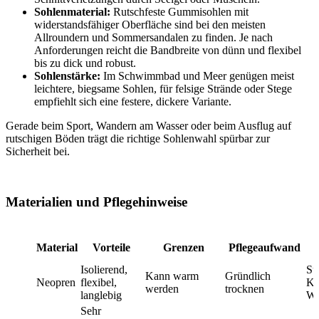
Sohlenmaterial:
Rutschfeste Gummisohlen mit
widerstandsfähiger Oberfläche sind bei den meisten
Allroundern und Sommersandalen zu finden. Je nach
Anforderungen reicht die Bandbreite von dünn und flexibel
bis zu dick und robust.
Sohlenstärke:
Im Schwimmbad und Meer genügen meist
leichtere, biegsame Sohlen, für felsige Strände oder Stege
empfiehlt sich eine festere, dickere Variante.
Gerade beim Sport, Wandern am Wasser oder beim Ausflug auf
rutschigen Böden trägt die richtige Sohlenwahl spürbar zur
Sicherheit bei.
Materialien und Pflegehinweise
Material
Vorteile
Grenzen
Pflegeaufwand
Isolierend,
Su
Kann warm
Gründlich
Neopren
flexibel,
Ka
werden
trocknen
langlebig
Wa
Sehr