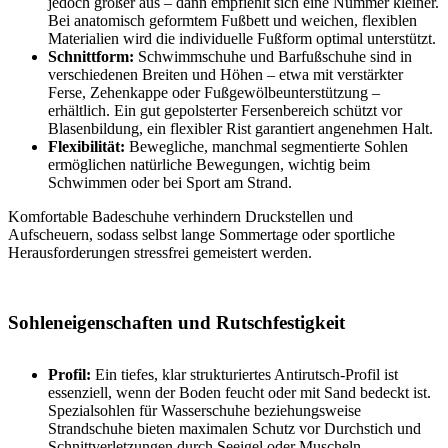
jedoch größer aus – dann empfiehlt sich eine Nummer kleiner.
Bei anatomisch geformtem Fußbett und weichen, flexiblen
Materialien wird die individuelle Fußform optimal unterstützt.
Schnittform:
Schwimmschuhe und Barfußschuhe sind in
verschiedenen Breiten und Höhen – etwa mit verstärkter
Ferse, Zehenkappe oder Fußgewölbeunterstützung –
erhältlich. Ein gut gepolsterter Fersenbereich schützt vor
Blasenbildung, ein flexibler Rist garantiert angenehmen Halt.
Flexibilität:
Bewegliche, manchmal segmentierte Sohlen
ermöglichen natürliche Bewegungen, wichtig beim
Schwimmen oder bei Sport am Strand.
Komfortable Badeschuhe verhindern Druckstellen und
Aufscheuern, sodass selbst lange Sommertage oder sportliche
Herausforderungen stressfrei gemeistert werden.
Sohleneigenschaften und Rutschfestigkeit
Profil:
Ein tiefes, klar strukturiertes Antirutsch-Profil ist
essenziell, wenn der Boden feucht oder mit Sand bedeckt ist.
Spezialsohlen für Wasserschuhe beziehungsweise
Strandschuhe bieten maximalen Schutz vor Durchstich und
Schnittverletzungen durch Seeigel oder Muscheln.