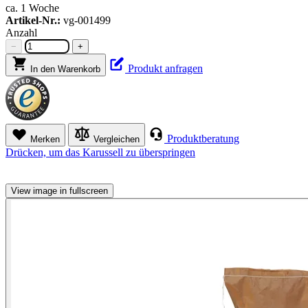
ca. 1 Woche
Artikel-Nr.:
vg-001499
Anzahl
−
+
Produkt anfragen
In den Warenkorb
Produktberatung
Merken
Vergleichen
Drücken, um das Karussell zu überspringen
View image in fullscreen