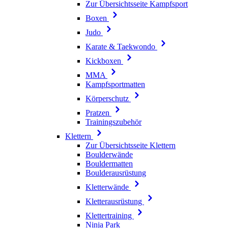
Zur Übersichtsseite Kampfsport
Boxen
Judo
Karate & Taekwondo
Kickboxen
MMA
Kampfsportmatten
Körperschutz
Pratzen
Trainingszubehör
Klettern
Zur Übersichtsseite Klettern
Boulderwände
Bouldermatten
Boulderausrüstung
Kletterwände
Kletterausrüstung
Klettertraining
Ninja Park