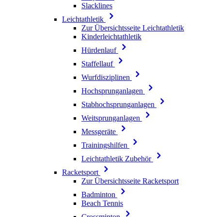
Slacklines
Leichtathletik
Zur Übersichtsseite Leichtathletik
Kinderleichtathletik
Hürdenlauf
Staffellauf
Wurfdisziplinen
Hochsprunganlagen
Stabhochsprunganlagen
Weitsprunganlagen
Messgeräte
Trainingshilfen
Leichtathletik Zubehör
Racketsport
Zur Übersichtsseite Racketsport
Badminton
Beach Tennis
Crossminton