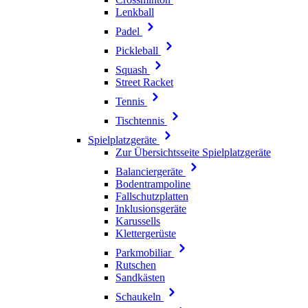
Lenkball
Padel
Pickleball
Squash
Street Racket
Tennis
Tischtennis
Spielplatzgeräte
Zur Übersichtsseite Spielplatzgeräte
Balanciergeräte
Bodentrampoline
Fallschutzplatten
Inklusionsgeräte
Karussells
Klettergerüste
Parkmobiliar
Rutschen
Sandkästen
Schaukeln