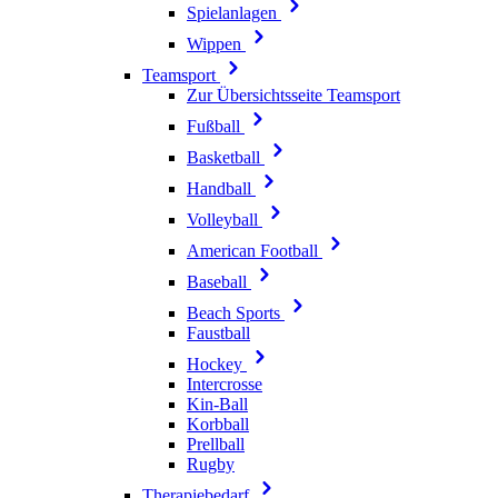
Spielanlagen
Wippen
Teamsport
Zur Übersichtsseite Teamsport
Fußball
Basketball
Handball
Volleyball
American Football
Baseball
Beach Sports
Faustball
Hockey
Intercrosse
Kin-Ball
Korbball
Prellball
Rugby
Therapiebedarf