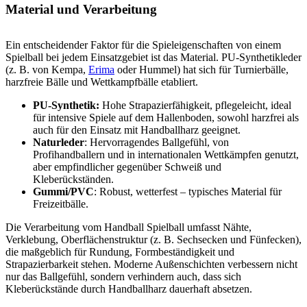
Material und Verarbeitung
Ein entscheidender Faktor für die Spieleigenschaften von einem
Spielball bei jedem Einsatzgebiet ist das Material. PU-Synthetikleder
(z. B. von Kempa,
Erima
oder Hummel) hat sich für Turnierbälle,
harzfreie Bälle und Wettkampfbälle etabliert.
PU-Synthetik:
Hohe Strapazierfähigkeit, pflegeleicht, ideal
für intensive Spiele auf dem Hallenboden, sowohl harzfrei als
auch für den Einsatz mit Handballharz geeignet.
Naturleder
: Hervorragendes Ballgefühl, von
Profihandballern und in internationalen Wettkämpfen genutzt,
aber empfindlicher gegenüber Schweiß und
Kleberückständen.
Gummi/PVC
: Robust, wetterfest – typisches Material für
Freizeitbälle.
Die Verarbeitung vom Handball Spielball umfasst Nähte,
Verklebung, Oberflächenstruktur (z. B. Sechsecken und Fünfecken),
die maßgeblich für Rundung, Formbeständigkeit und
Strapazierbarkeit stehen. Moderne Außenschichten verbessern nicht
nur das Ballgefühl, sondern verhindern auch, dass sich
Kleberückstände durch Handballharz dauerhaft absetzen.