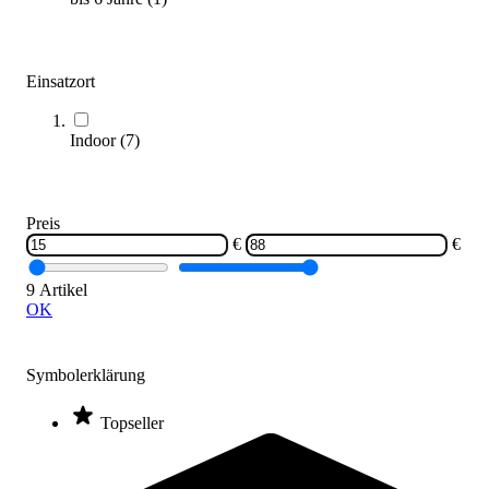
Einsatzort
Indoor
(
7
)
hummel® STAR ELITE Handball
36,00 €
ab
Zum Produkt
Preis
Varianten zur Auswahl
€
€
Sofort lieferbar
SALE
9 Artikel
OK
Symbolerklärung
Topseller