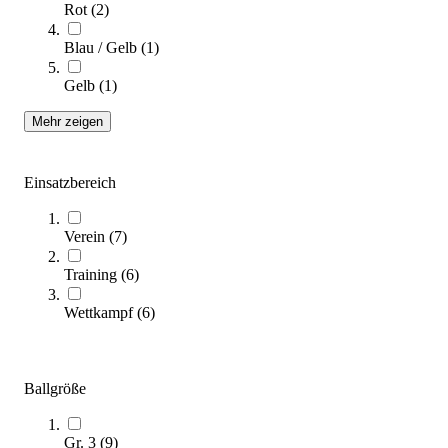
Rot
(
2
)
Molten® Handball H3A5000-B
Blau / Gelb
(
1
)
87,30 €
Gelb
(
1
)
Zum Produkt
Sofort lieferbar
Mehr zeigen
SALE
Einsatzbereich
Verein
(
7
)
Training
(
6
)
Wettkampf
(
6
)
Kempa® Handball SPECTRUM SYNERGY PRIMO
44,00 €
ab
Ballgröße
Zum Produkt
Varianten zur Auswahl
Gr. 3
(
9
)