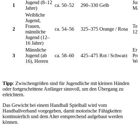
Jugend (8–12
Jun
1
ca. 50–52
290–330
Gelb
Jahre)
Mä
Weibliche
Jugend,
Frauen,
Tea
2
ca. 54–56
325–375
Orange / Rosa
männliche
12,
Jugend (12–
16 Jahre)
Männliche
Erw
3
Jugend (ab
ca. 58–60
425–475
Rot / Schwarz
Prof
16), Herren
Wet
Tipp
: Zwischengrößen sind für Jugendliche mit kleinen Händen
oder fortgeschrittene Anfänger sinnvoll, um den Übergang zu
erleichtern.
Das Gewicht bei einem Handball Spielball wird vom
Handballverband vorgegeben, damit motorische Fähigkeiten
kontinuierlich und dem Alter entsprechend aufgebaut werden
können.