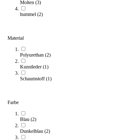
Molten
(
3
)
(
9
Artikel)
hummel
(
2
)
Jetzt alle Kriterien für den Kauf von Handball-Spielbällen auf
einen Blick – egal ob für Training, Wettkampf oder Freizeit. Finden
Sie mit unserem Kaufratgeber schnell und unkompliziert den idealen
Material
Spielball für Ihr Spiel.
Zum Ratgeber
Polyurethan
(
2
)
Kategorien & Filter
Kunstleder
(
1
)
Sortieren nach
Schaumstoff
(
1
)
SALE
Farbe
Blau
(
2
)
Dunkelblau
(
2
)