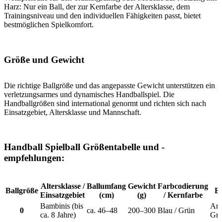
Harz: Nur ein Ball, der zur Kernfarbe der Altersklasse, dem
Trainingsniveau und den individuellen Fähigkeiten passt, bietet
bestmöglichen Spielkomfort.
Größe und Gewicht
Die richtige Ballgröße und das angepasste Gewicht unterstützen ein
verletzungsarmes und dynamisches Handballspiel. Die
Handballgrößen sind international genormt und richten sich nach
Einsatzgebiet, Altersklasse und Mannschaft.
Handball Spielball Größentabelle und -
empfehlungen:
Altersklasse /
Ballumfang
Gewicht
Farbcodierung
Ballgröße
E
Einsatzgebiet
(cm)
(g)
/ Kernfarbe
Bambinis (bis
Anf
0
ca. 46–48
200–300
Blau / Grün
ca. 8 Jahre)
Gru