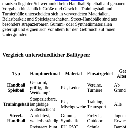
draußen liegt der Schwerpunkt beim Handball Spielball auf genauen
Vorgaben hinsichtlich Größe und Gewicht. Trainingsball und
Turnierbälle unterscheiden sich in verwendeten Materialien,
Belastbarkeit und Spieleigenschaften. Street-Handbälle sind aus
besonders strapazierbaren Gummi- oder Synthetikmaterialien
gefertigt und eignen sich vor allem für den Gebrauch auf rauen
Untergründen.
Vergleich unterschiedlicher Balltypen:
Geei
Typ
Hauptmerkmal
Material
Einsatzgebiet
Alter
Genormt,
Handball
Vereine,
Ab
griffig, für
PU, Leder
Spielball
Turniere
Grundsc
Wettkampf
Strapazierbare,
PU,
Training,
Trainingsball
langlebige
Alle
Mischgewebe
Teamsport
Außenschicht
Street-
Abriebfest,
Gummi,
Freizeit,
Jugend,
Handball
wetterbeständig
Synthetik
Outdoor
Erwach
Preiswert, bunt,
PU, PVC,
Schule,
Bambini