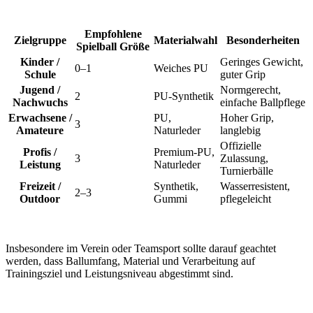
Empfohlene
Zielgruppe
Materialwahl
Besonderheiten
Spielball Größe
Kinder /
Geringes Gewicht,
0–1
Weiches PU
Schule
guter Grip
Jugend /
Normgerecht,
2
PU-Synthetik
Nachwuchs
einfache Ballpflege
Erwachsene /
PU,
Hoher Grip,
3
Amateure
Naturleder
langlebig
Offizielle
Profis /
Premium-PU,
3
Zulassung,
Leistung
Naturleder
Turnierbälle
Freizeit /
Synthetik,
Wasserresistent,
2–3
Outdoor
Gummi
pflegeleicht
Insbesondere im Verein oder Teamsport sollte darauf geachtet
werden, dass Ballumfang, Material und Verarbeitung auf
Trainingsziel und Leistungsniveau abgestimmt sind.