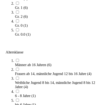
Sofort lieferbar
Gr. 1
(
6
)
SALE
Gr. 2
(
6
)
Gr. 0
(
1
)
Gr. 0.0
(
1
)
Altersklasse
hummel® CLASSIC ELITE Handball
33,00 €
ab
Männer ab 16 Jahren
(
6
)
Zum Produkt
Frauen ab 14, männliche Jugend 12 bis 16 Jahre
(
4
)
Varianten zur Auswahl
Sofort lieferbar
Weibliche Jugend 8 bis 14, männliche Jugend 8 bis 12
Jahre
(
4
)
SALE
6 - 8 Jahre
(
1
)
bis 6 Jahre
(
1
)