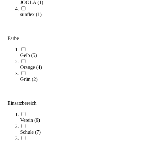
JOOLA
(
1
)
(
11
Artikel)
sunflex
(
1
)
Pickleball Bälle für jedes Spielniveau: Finden Sie mit unserem
Kaufratgeber die richtigen Pickleball Bälle für Sport, Training oder
Wettkampf. Präzise beraten, praxisnah ausgewählt.
Farbe
Zum Ratgeber
Gelb
(
5
)
Kategorien & Filter
Orange
(
4
)
Sortieren nach
Grün
(
2
)
SALE
Einsatzbereich
Verein
(
9
)
Schule
(
7
)