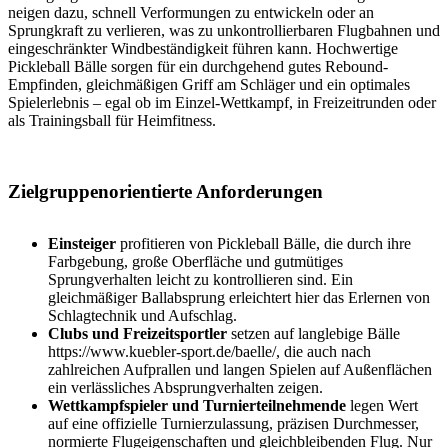
neigen dazu, schnell Verformungen zu entwickeln oder an
Sprungkraft zu verlieren, was zu unkontrollierbaren Flugbahnen und
eingeschränkter Windbeständigkeit führen kann. Hochwertige
Pickleball Bälle sorgen für ein durchgehend gutes Rebound-
Empfinden, gleichmäßigen Griff am Schläger und ein optimales
Spielerlebnis – egal ob im Einzel-Wettkampf, in Freizeitrunden oder
als Trainingsball für Heimfitness.
Zielgruppenorientierte Anforderungen
Einsteiger
profitieren von Pickleball Bälle, die durch ihre
Farbgebung, große Oberfläche und gutmütiges
Sprungverhalten leicht zu kontrollieren sind. Ein
gleichmäßiger Ballabsprung erleichtert hier das Erlernen von
Schlagtechnik und Aufschlag.
Clubs und Freizeitsportler
setzen auf langlebige Bälle
https://www.kuebler-sport.de/baelle/, die auch nach
zahlreichen Aufprallen und langen Spielen auf Außenflächen
ein verlässliches Absprungverhalten zeigen.
Wettkampfspieler und Turnierteilnehmende
legen Wert
auf eine offizielle Turnierzulassung, präzisen Durchmesser,
normierte Flugeigenschaften und gleichbleibenden Flug. Nur