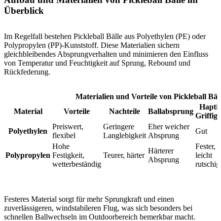
Überblick
Im Regelfall bestehen Pickleball Bälle aus Polyethylen (PE) oder
Polypropylen (PP)-Kunststoff. Diese Materialien sichern
gleichbleibendes Absprungverhalten und minimieren den Einfluss
von Temperatur und Feuchtigkeit auf Sprung, Rebound und
Rückfederung.
Materialien und Vorteile von Pickleball Bäl
Haptik
Material
Vorteile
Nachteile
Ballabsprung
Griffigk
Preiswert,
Geringere
Eher weicher
Polyethylen
Gut
flexibel
Langlebigkeit
Absprung
Hohe
Fester,
Härterer
Polypropylen
Festigkeit,
Teurer, härter
leicht
Absprung
wetterbeständig
rutschig
Festeres Material sorgt für mehr Sprungkraft und einen
zuverlässigeren, windstabileren Flug, was sich besonders bei
schnellen Ballwechseln im Outdoorbereich bemerkbar macht.