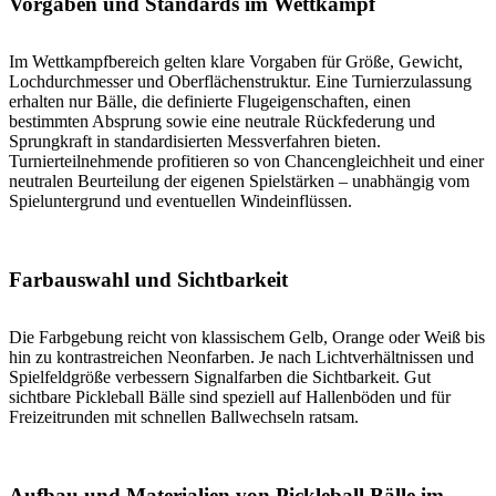
Vorgaben und Standards im Wettkampf
Im Wettkampfbereich gelten klare Vorgaben für Größe, Gewicht,
Lochdurchmesser und Oberflächenstruktur. Eine Turnierzulassung
erhalten nur Bälle, die definierte Flugeigenschaften, einen
bestimmten Absprung sowie eine neutrale Rückfederung und
Sprungkraft in standardisierten Messverfahren bieten.
Turnierteilnehmende profitieren so von Chancengleichheit und einer
neutralen Beurteilung der eigenen Spielstärken – unabhängig vom
Spieluntergrund und eventuellen Windeinflüssen.
Farbauswahl und Sichtbarkeit
Die Farbgebung reicht von klassischem Gelb, Orange oder Weiß bis
hin zu kontrastreichen Neonfarben. Je nach Lichtverhältnissen und
Spielfeldgröße verbessern Signalfarben die Sichtbarkeit. Gut
sichtbare Pickleball Bälle sind speziell auf Hallenböden und für
Freizeitrunden mit schnellen Ballwechseln ratsam.
Aufbau und Materialien von Pickleball Bälle im