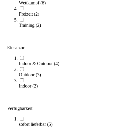
Wettkampf
(
6
)
sunflex® Pickleball Ersatzbälle, 2 Stk.
6,80 €
Freizeit
(
2
)
Training
(
2
)
Zum Produkt
Sofort lieferbar
Einsatzort
Indoor & Outdoor
(
4
)
Outdoor
(
3
)
Indoor
(
2
)
ONIX® Pickleball Fuse Indoor Orange 100-Pack
239,95 €
Verfügbarkeit
Zum Produkt
Bald wieder lieferbar
sofort lieferbar
(
5
)