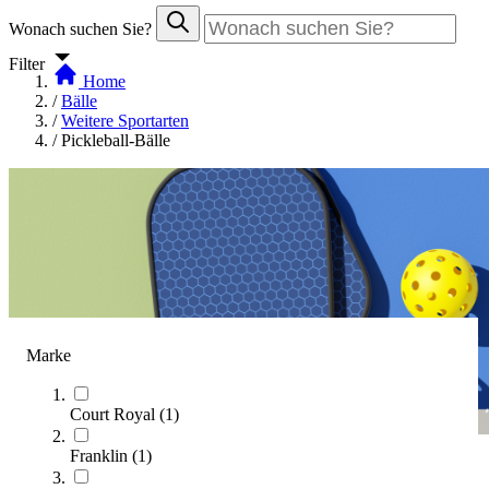
Wonach suchen Sie?
Filter
Home
/
Bälle
/
Weitere Sportarten
/
Pickleball-Bälle
Marke
Court Royal
(
1
)
Franklin
(
1
)
Pickleball-Bälle