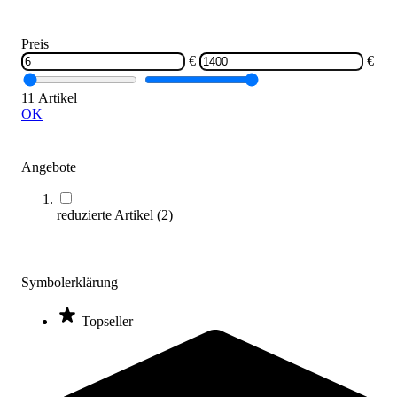
Preis
€
€
11 Artikel
OK
ONIX® Pickleball-Set Z1 Kit
129,95 €
Angebote
Zum Produkt
Bald wieder lieferbar
reduzierte Artikel
(
2
)
Symbolerklärung
Topseller