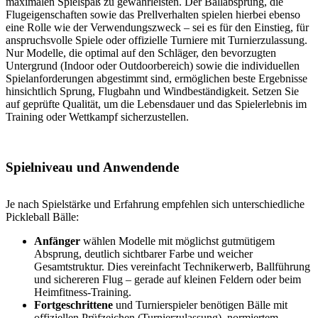
maximalen Spielspaß zu gewährleisten. Der Ballabsprung, die
Flugeigenschaften sowie das Prellverhalten spielen hierbei ebenso
eine Rolle wie der Verwendungszweck – sei es für den Einstieg, für
anspruchsvolle Spiele oder offizielle Turniere mit Turnierzulassung.
Nur Modelle, die optimal auf den Schläger, den bevorzugten
Untergrund (Indoor oder Outdoorbereich) sowie die individuellen
Spielanforderungen abgestimmt sind, ermöglichen beste Ergebnisse
hinsichtlich Sprung, Flugbahn und Windbeständigkeit. Setzen Sie
auf geprüfte Qualität, um die Lebensdauer und das Spielerlebnis im
Training oder Wettkampf sicherzustellen.
Spielniveau und Anwendende
Je nach Spielstärke und Erfahrung empfehlen sich unterschiedliche
Pickleball Bälle:
Anfänger
wählen Modelle mit möglichst gutmütigem
Absprung, deutlich sichtbarer Farbe und weicher
Gesamtstruktur. Dies vereinfacht Technikerwerb, Ballführung
und sichereren Flug – gerade auf kleinen Feldern oder beim
Heimfitness-Training.
Fortgeschrittene
und Turnierspieler benötigen Bälle mit
offiziellen Prüfzeichen (Turnierzulassung), normiertem