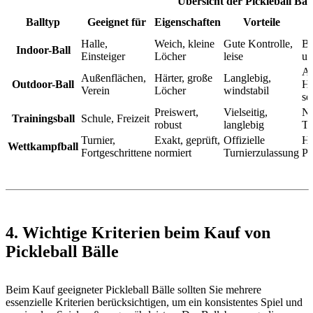
Übersicht der Pickleball Bäl
Balltyp
Geeignet für
Eigenschaften
Vorteile
Halle,
Weich, kleine
Gute Kontrolle,
Be
Indoor-Ball
Einsteiger
Löcher
leise
un
A
Außenflächen,
Härter, große
Langlebig,
Outdoor-Ball
Ha
Verein
Löcher
windstabil
se
Preiswert,
Vielseitig,
Ni
Trainingsball
Schule, Freizeit
robust
langlebig
Tu
Turnier,
Exakt, geprüft,
Offizielle
Hö
Wettkampfball
Fortgeschrittene
normiert
Turnierzulassung
Pr
4. Wichtige Kriterien beim Kauf von
Pickleball Bälle
Beim Kauf geeigneter Pickleball Bälle sollten Sie mehrere
essenzielle Kriterien berücksichtigen, um ein konsistentes Spiel und