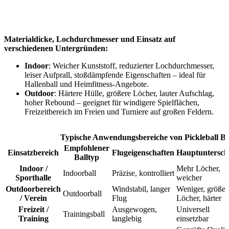
Materialdicke, Lochdurchmesser und Einsatz auf
verschiedenen Untergründen:
Indoor
: Weicher Kunststoff, reduzierter Lochdurchmesser,
leiser Aufprall, stoßdämpfende Eigenschaften – ideal für
Hallenball und Heimfitness-Angebote.
Outdoor
: Härtere Hülle, größere Löcher, lauter Aufschlag,
hoher Rebound – geeignet für windigere Spielflächen,
Freizeitbereich im Freien und Turniere auf großen Feldern.
Typische Anwendungsbereiche von Pickleball Bä
Empfohlener
Einsatzbereich
Flugeigenschaften
Hauptuntersch
Balltyp
Indoor /
Mehr Löcher,
Indoorball
Präzise, kontrolliert
Sporthalle
weicher
Outdoorbereich
Windstabil, langer
Weniger, größer
Outdoorball
/ Verein
Flug
Löcher, härter
Freizeit /
Ausgewogen,
Universell
Trainingsball
Training
langlebig
einsetzbar