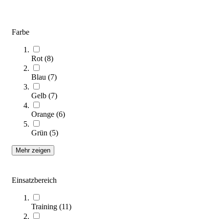
Kübler Sport® Gymnastikseil 10er-Set
26,95 €
Farbe
Zum Produkt
Längere Lieferzeit
Rot
(
8
)
Blau
(
7
)
Gelb
(
7
)
Orange
(
6
)
Grün
(
5
)
Mehr zeigen
Kübler Sport® Springseil aus Baumwolle
7,50 €
ab
Einsatzbereich
Zum Produkt
Varianten zur Auswahl
Training
(
11
)
Sofort lieferbar