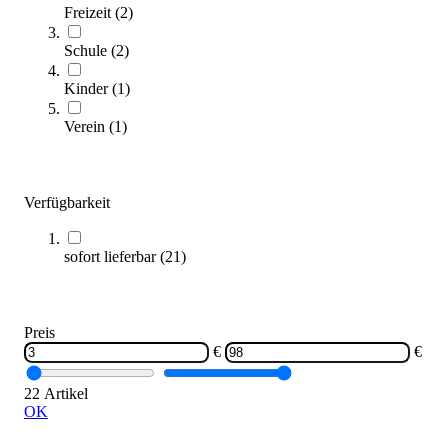
Freizeit
(
2
)
Schule
(
2
)
Kinder
(
1
)
Verein
(
1
)
tanga sports® Rope Skipping Schwingseil 6 m
Verfügbarkeit
10,95 €
ab
Zum Produkt
sofort lieferbar
(
21
)
Varianten zur Auswahl
Sofort lieferbar
SALE
Preis
€
€
22 Artikel
OK