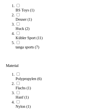
(
22
Artikel)
BS Toys
(
1
)
Im folgenden Kaufratgeber erfahren Sie, worauf es beim Kauf
Deuser
(
1
)
eines RSG Seils ankommt und welche Kriterien für Training und
Wettkampf entscheidend sind.
Huck
(
2
)
Zum Ratgeber
Kübler Sport
(
11
)
Kategorien & Filter
tanga sports
(
7
)
Sortieren nach
SALE
Material
Polypropylen
(
6
)
Flachs
(
1
)
Hanf
(
1
)
Nylon
(
1
)