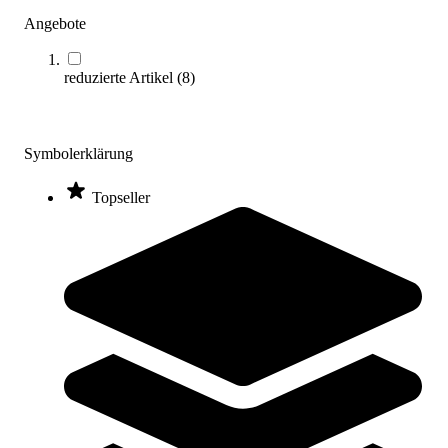
Angebote
tanga sports® Double Dutch Schwingseil
reduzierte Artikel
(
8
)
17,50 €
ab
Zum Produkt
Symbolerklärung
Varianten zur Auswahl
Sofort lieferbar
Topseller
Kübler Sport® Springseil klassisch
3,50 €
ab