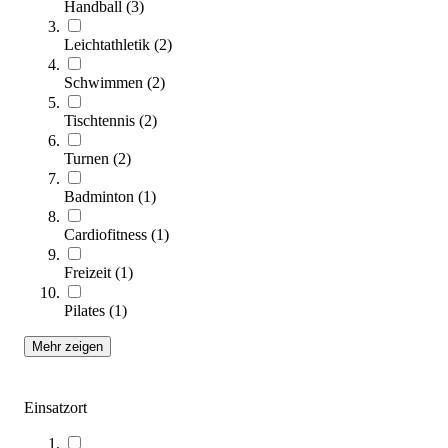
Handball
(
3
)
Sofort lieferbar
SALE
Leichtathletik
(
2
)
Schwimmen
(
2
)
Tischtennis
(
2
)
Turnen
(
2
)
Badminton
(
1
)
Cardiofitness
(
1
)
hummel® EVOLUTION ENERGIZER AR
20,00 €
ab
Freizeit
(
1
)
Zum Produkt
Pilates
(
1
)
Varianten zur Auswahl
Mehr zeigen
Sofort lieferbar
Einsatzort