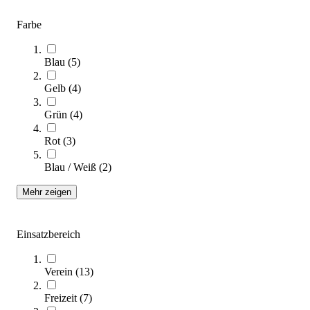
Längere Lieferzeit
Farbe
Blau
(
5
)
Gelb
(
4
)
Grün
(
4
)
Rot
(
3
)
BH Fitness® Laufband RS1200
3.390,00 €
Blau / Weiß
(
2
)
Zum Produkt
Mehr zeigen
Längere Lieferzeit
Einsatzbereich
Verein
(
13
)
Freizeit
(
7
)