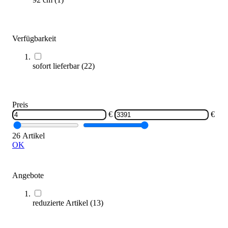
5,00 €
ab
Zum Produkt
Verfügbarkeit
Varianten zur Auswahl
Nur wenige auf Lager
sofort lieferbar
(
22
)
SALE
Preis
€
€
26 Artikel
OK
Spikeball® Weekender Set
Angebote
69,95 €
reduzierte Artikel
(
13
)
Zum Produkt
Sofort lieferbar