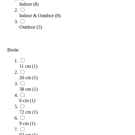
Indoor
(
8
)
Indoor & Outdoor
(
8
)
Outdoor
(
5
)
Spordas® Aktionswürfel Movecubes
16,95 €
ab
Breite
Zum Produkt
Varianten zur Auswahl
11 cm
(
1
)
Sofort lieferbar
SALE
20 cm
(
1
)
38 cm
(
1
)
6 cm
(
1
)
72 cm
(
1
)
9 cm
(
1
)
tanga sports® Vielseitiger Multiball
92 cm
(
1
)