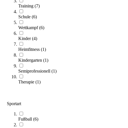
Training
(
7
)
Schule
(
6
)
Comfy® Schwimmnudel
Wettkampf
(
6
)
7,95 €
Kinder
(
4
)
Zum Produkt
Sofort lieferbar
Heimfitness
(
1
)
Kindergarten
(
1
)
Semiprofessionell
(
1
)
Therapie
(
1
)
Sportart
Bandito® Tischkicker Rapido
299,00 €
Fußball
(
6
)
Zum Produkt