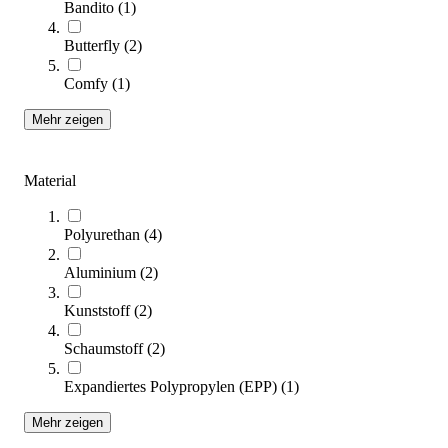
Bandito
(
1
)
Kübler Sport® Bodenmarkierung Füße, 5er-Set
Butterfly
(
2
)
13,95 €
ab
Comfy
(
1
)
Zum Produkt
Mehr zeigen
Varianten zur Auswahl
Sofort lieferbar
SALE
Material
Polyurethan
(
4
)
Aluminium
(
2
)
Kunststoff
(
2
)
Schaumstoff
(
2
)
Kübler Sport® Gymnastikseil 10er-Set
26,95 €
Expandiertes Polypropylen (EPP)
(
1
)
Mehr zeigen
Zum Produkt