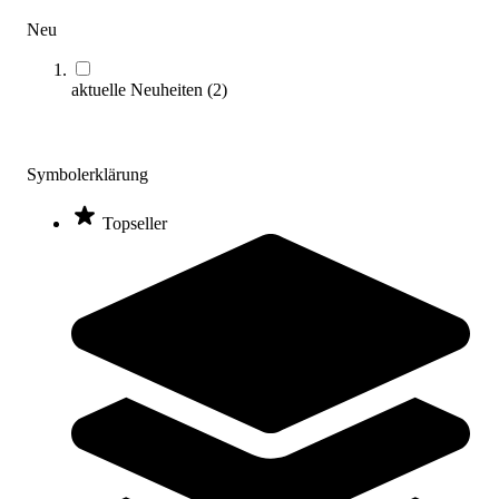
Neu
aktuelle Neuheiten
(
2
)
Symbolerklärung
Kübler Sport® Yoga & Pilates Basic Set
169,00 €
Topseller
Zum Produkt
Noch 4 auf Lager
SALE