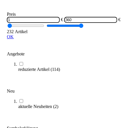
Längere Lieferzeit
Preis
€
€
232 Artikel
OK
Angebote
reduzierte Artikel
(
114
)
tanga sports® Ballwagen
319,00 €
Zum Produkt
Neu
Sofort lieferbar
aktuelle Neuheiten
(
2
)