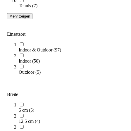
Sofort lieferbar
Tennis
(
7
)
SALE
Mehr zeigen
Einsatzort
Indoor & Outdoor
(
97
)
Indoor
(
50
)
tanga sports® Klimmzugstange PRO
Outdoor
(
5
)
119,95 €
Zum Produkt
Breite
Solange der Vorrat reicht
5 cm
(
5
)
12,5 cm
(
4
)