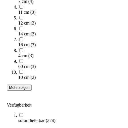
7 cm
(
4
)
11 cm
(
3
)
12 cm
(
3
)
tanga sports® Soft-Plyobox 3 in 1
239,00 €
14 cm
(
3
)
Zum Produkt
16 cm
(
3
)
Sofort lieferbar
4 cm
(
3
)
60 cm
(
3
)
10 cm
(
2
)
Mehr zeigen
Verfügbarkeit
tanga sports® Schaumstoff-Bowling-Set
109,95 €
sofort lieferbar
(
224
)
Zum Produkt