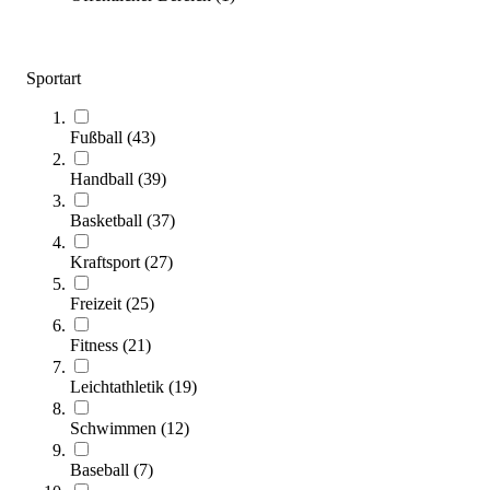
Sportart
tanga sports® Langhantelstange 1000 LB
189,00 €
Fußball
(
43
)
Zum Produkt
Handball
(
39
)
Sofort lieferbar
Basketball
(
37
)
Kraftsport
(
27
)
Freizeit
(
25
)
Fitness
(
21
)
Leichtathletik
(
19
)
tanga sports® BodyTraining SET
Schwimmen
(
12
)
169,00 €
Baseball
(
7
)
Zum Produkt