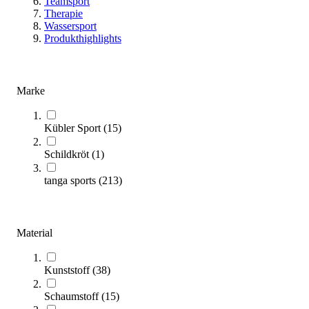
Teamsport
Therapie
Wassersport
Produkthighlights
Marke
Kübler Sport
(
15
)
tanga sports® Stange für Übungshilfe, 100 cm
5,11 €
ab
Schildkröt
(
1
)
Zum Produkt
tanga sports
(
213
)
Varianten zur Auswahl
Sofort lieferbar
SALE
Material
Kunststoff
(
38
)
Schaumstoff
(
15
)