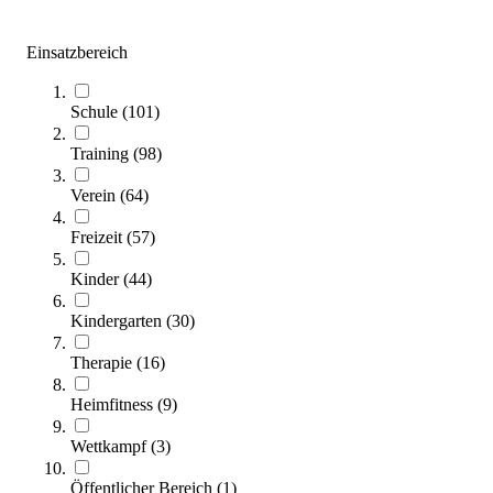
Zum Produkt
Sofort lieferbar
Einsatzbereich
Schule
(
101
)
Training
(
98
)
Verein
(
64
)
Freizeit
(
57
)
tanga sports® Langhantelstange 700 LB
Kinder
(
44
)
169,00 €
Kindergarten
(
30
)
Zum Produkt
Therapie
(
16
)
Sofort lieferbar
Heimfitness
(
9
)
Wettkampf
(
3
)
Öffentlicher Bereich
(
1
)