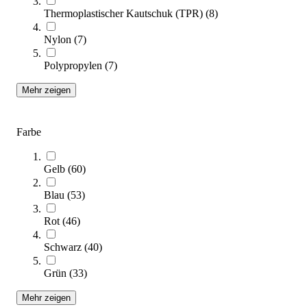
Thermoplastischer Kautschuk (TPR)
(
8
)
Nylon
(
7
)
tanga sports® Stange für Übungshilfe, 80 cm
Polypropylen
(
7
)
3,87 €
ab
Mehr zeigen
Zum Produkt
Varianten zur Auswahl
Farbe
Sofort lieferbar
Gelb
(
60
)
Blau
(
53
)
Rot
(
46
)
Schwarz
(
40
)
Grün
(
33
)
tanga sports® Rollbretter, 4er-Set
99,95 €
Mehr zeigen