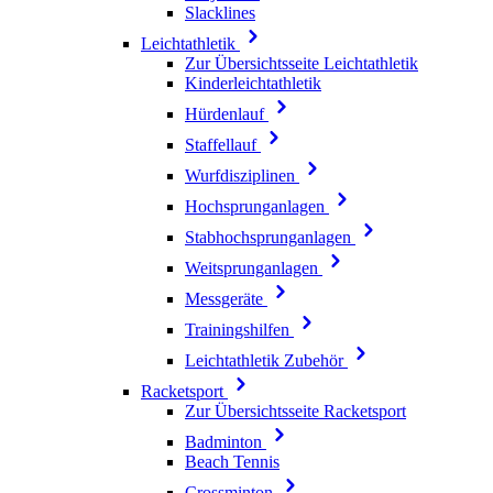
Slacklines
Leichtathletik
Zur Übersichtsseite Leichtathletik
Kinderleichtathletik
Hürdenlauf
Staffellauf
Wurfdisziplinen
Hochsprunganlagen
Stabhochsprunganlagen
Weitsprunganlagen
Messgeräte
Trainingshilfen
Leichtathletik Zubehör
Racketsport
Zur Übersichtsseite Racketsport
Badminton
Beach Tennis
Crossminton