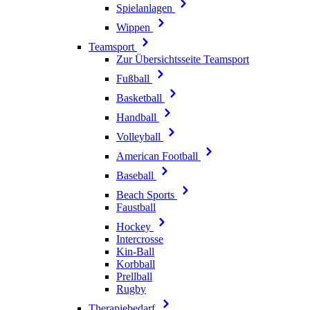
Spielanlagen
Wippen
Teamsport
Zur Übersichtsseite Teamsport
Fußball
Basketball
Handball
Volleyball
American Football
Baseball
Beach Sports
Faustball
Hockey
Intercrosse
Kin-Ball
Korbball
Prellball
Rugby
Therapiebedarf