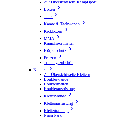
Zur Übersichtsseite Kampfsport
Boxen
Judo
Karate & Taekwondo
Kickboxen
MMA
Kampfsportmatten
Körperschutz
Pratzen
Trainingszubehör
Klettern
Zur Übersichtsseite Klettern
Boulderwände
Bouldermatten
Boulderausrüstung
Kletterwände
Kletterausrüstung
Klettertraining
Ninja Park