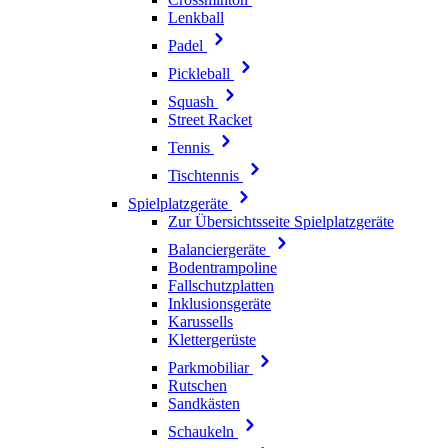
Lenkball
Padel
Pickleball
Squash
Street Racket
Tennis
Tischtennis
Spielplatzgeräte
Zur Übersichtsseite Spielplatzgeräte
Balanciergeräte
Bodentrampoline
Fallschutzplatten
Inklusionsgeräte
Karussells
Klettergerüste
Parkmobiliar
Rutschen
Sandkästen
Schaukeln