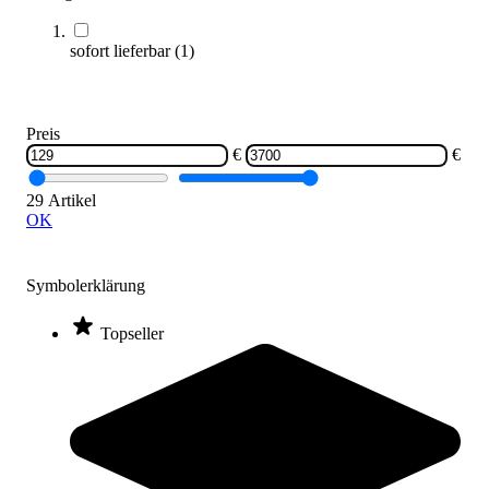
Varianten zur Auswahl
Längere Lieferzeit
sofort lieferbar
(
1
)
Preis
€
€
29 Artikel
OK
Therapieliege STAN 2
Symbolerklärung
2.749,00 €
ab
Topseller
Zum Produkt
Varianten zur Auswahl
Längere Lieferzeit