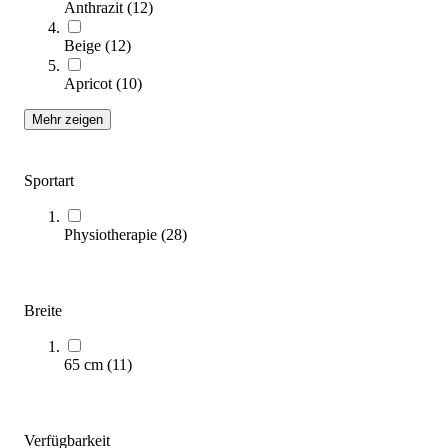
Anthrazit
(
12
)
Beige
(
12
)
Untersuchungsliege Physio
Apricot
(
10
)
399,00 €
Mehr zeigen
Zum Produkt
Sofort lieferbar
Sportart
Physiotherapie
(
28
)
Breite
65 cm
(
11
)
Therapieliege STAN 3
3.399,00 €
ab
Zum Produkt
Verfügbarkeit