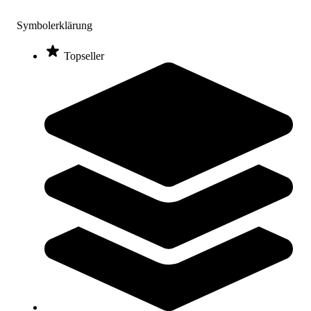
Längere Lieferzeit
Symbolerklärung
Topseller
SPIETH® Tumblingbahn MOSKAU (Bausatz)
12.105,00 €
ab
Zum Produkt
Varianten zur Auswahl
Sofort lieferbar