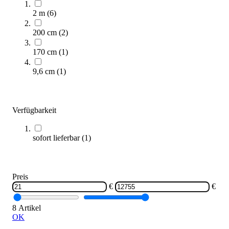
Bänfer® Tumblingbahn Speedy 2000
2 m
(
6
)
6.700,00 €
ab
200 cm
(
2
)
Zum Produkt
170 cm
(
1
)
Varianten zur Auswahl
Längere Lieferzeit
9,6 cm
(
1
)
Verfügbarkeit
sofort lieferbar
(
1
)
Bänfer® Tumblingbahn Wiemers
Preis
10.700,00 €
ab
€
€
Zum Produkt
8 Artikel
OK
Varianten zur Auswahl