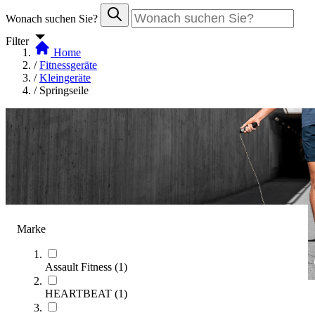
Wonach suchen Sie?
Filter
Home
/
Fitnessgeräte
/
Kleingeräte
/
Springseile
Marke
Assault Fitness
(
1
)
HEARTBEAT
(
1
)
Springseile