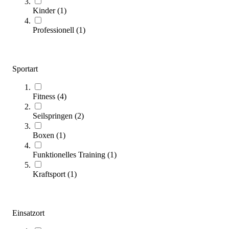
Kinder
(
1
)
Professionell
(
1
)
Sportart
Fitness
(
4
)
tanga sports® Rope Skipping Springseil
Seilspringen
(
2
)
5,95 €
ab
Boxen
(
1
)
Zum Produkt
Funktionelles Training
(
1
)
Varianten zur Auswahl
Sofort lieferbar
Kraftsport
(
1
)
SALE
Einsatzort