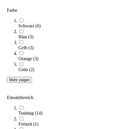
tanga sports® Skipping Rope Highspeed
Farbe
10,95 €
Schwarz
(
6
)
Zum Produkt
Sofort lieferbar
Blau
(
3
)
Gelb
(
3
)
Orange
(
3
)
Grün
(
2
)
Mehr zeigen
tanga sports® Rope Skipping Schwingseil 6 m
Einsatzbereich
10,95 €
ab
Zum Produkt
Training
(
14
)
Varianten zur Auswahl
Freizeit
(
1
)
Sofort lieferbar