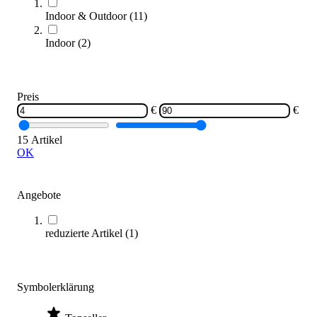
Indoor & Outdoor
(
11
)
Indoor
(
2
)
Preis
Kübler Sport® Wettkampf-Gymnastikseil
€
€
4,50 €
ab
15 Artikel
Zum Produkt
OK
Varianten zur Auswahl
Sofort lieferbar
Angebote
reduzierte Artikel
(
1
)
Symbolerklärung