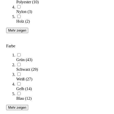
Polyester
(
10
)
(Artikel
65
-
96
von
139
)
Nylon
(
3
)
Kategorien & Filter
Holz
(
2
)
Mehr zeigen
Seite
1
Seite
2
Sie lesen gerade Seite
3
Seite
4
Farbe
Seite
5
Grün
(
43
)
Sortieren nach
Schwarz
(
29
)
Weiß
(
27
)
Gelb
(
14
)
Blau
(
12
)
Mehr zeigen