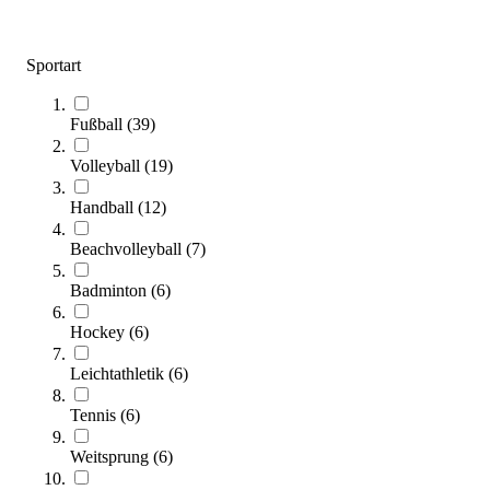
Sportart
Fußball
(
39
)
Volleyball
(
19
)
Handball
(
12
)
Recycling Minitornetz
99,95 €
ab
Beachvolleyball
(
7
)
Badminton
(
6
)
Zum Produkt
Varianten zur Auswahl
Hockey
(
6
)
Sofort lieferbar
Leichtathletik
(
6
)
Tennis
(
6
)
Weitsprung
(
6
)