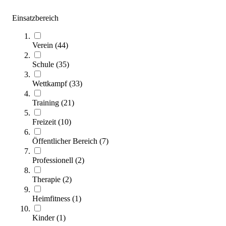
Einsatzbereich
Beach-Tennis Trainingsnetz
109,95 €
Verein
(
44
)
Zum Produkt
Sofort lieferbar
Schule
(
35
)
Wettkampf
(
33
)
Training
(
21
)
Freizeit
(
10
)
Öffentlicher Bereich
(
7
)
Professionell
(
2
)
ÖKO Minitornetz aus Polymilchsäure
89,95 €
ab
Therapie
(
2
)
Heimfitness
(
1
)
Zum Produkt
Varianten zur Auswahl
Kinder
(
1
)
Sofort lieferbar