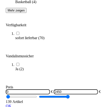
Basketball
(
4
)
Mehr zeigen
Beachvolleyball-Turniernetz DVV1 Beach
178,95 €
ab
Verfügbarkeit
Zum Produkt
sofort lieferbar
(
70
)
Varianten zur Auswahl
Sofort lieferbar
Vandalismussicher
Ja
(
2
)
Preis
€
€
Hallenhockey-Tornetze
149,95 €
139 Artikel
OK