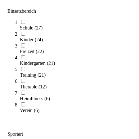
tanga sports® High Bounce 3er-Set Softbälle
24,95 €
Einsatzbereich
Zum Produkt
Sofort lieferbar
Schule
(
27
)
Kinder
(
24
)
Freizeit
(
22
)
Kindergarten
(
21
)
Training
(
21
)
Therapie
(
12
)
tanga sports® PU-Schaumstoffwürfel XXL
64,95 €
Heimfitness
(
6
)
Verein
(
6
)
Zum Produkt
Sofort lieferbar
Sportart