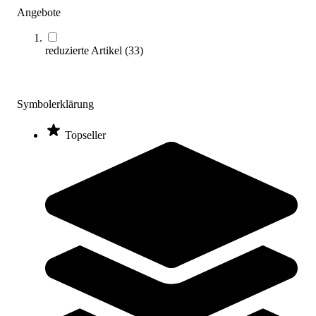
Angebote
reduzierte Artikel
(
33
)
Symbolerklärung
tanga sports® Pyramiden-Bohnensäckchen, 6er-Set
Topseller
8,95 €
Zum Produkt
Sofort lieferbar