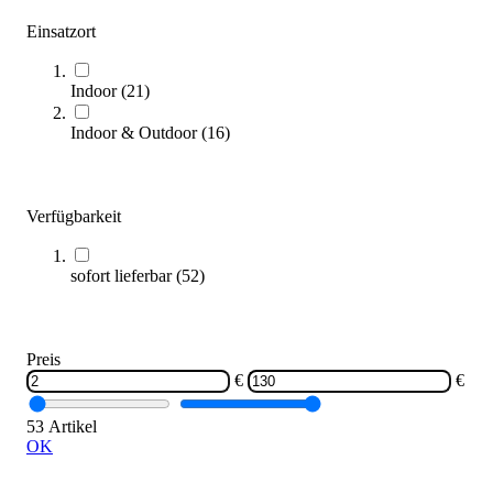
4,95 €
ab
Einsatzort
Zum Produkt
Varianten zur Auswahl
Indoor
(
21
)
Sofort lieferbar
Indoor & Outdoor
(
16
)
Verfügbarkeit
sofort lieferbar
(
52
)
Preis
tanga sports® High Bounce Soft-PU-Fußball
€
€
13,95 €
53 Artikel
Zum Produkt
OK
Sofort lieferbar
SALE