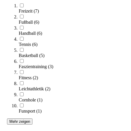
Freizeit
(
7
)
Fußball
(
6
)
Handball
(
6
)
tanga sports® Balance-Igelball
Tennis
(
6
)
13,95 €
Basketball
(
5
)
Zum Produkt
Sofort lieferbar
Faszientraining
(
3
)
Fitness
(
2
)
Leichtathletik
(
2
)
Cornhole
(
1
)
Funsport
(
1
)
Mehr zeigen
tanga sports® Faszienball