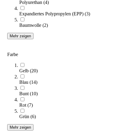
Polyurethan
(
4
)
Expandiertes Polypropylen (EPP)
(
3
)
Baumwolle
(
2
)
Mehr zeigen
tanga sports® Rollbretter, 4er-Set
99,95 €
Farbe
Zum Produkt
Gelb
(
20
)
Sofort lieferbar
Blau
(
14
)
Bunt
(
10
)
Rot
(
7
)
Grün
(
6
)
Mehr zeigen