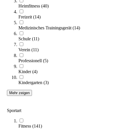
Heimfitness
(
40
)
Freizeit
(
14
)
Medizinisches Trainingsgerät
(
14
)
Schule
(
11
)
Verein
(
11
)
tanga sports® BodyTraining SET
169,00 €
Professionell
(
5
)
Kinder
(
4
)
Zum Produkt
Sofort lieferbar
Kindergarten
(
3
)
Mehr zeigen
Sportart
Fitness
(
141
)