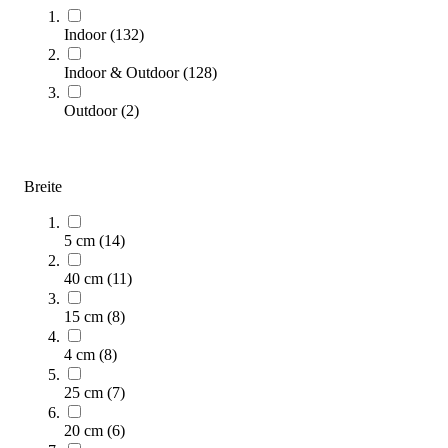
Indoor
(
132
)
Indoor & Outdoor
(
128
)
Outdoor
(
2
)
Breite
Kübler Sport® Core Power Set
319,00 €
5 cm
(
14
)
Zum Produkt
40 cm
(
11
)
Sofort lieferbar
15 cm
(
8
)
4 cm
(
8
)
25 cm
(
7
)
20 cm
(
6
)