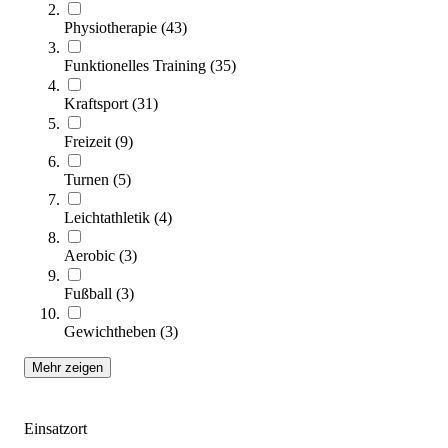
Physiotherapie
(
43
)
tanga sports® Soft-Plyobox 3 in 1
239,00 €
Funktionelles Training
(
35
)
Zum Produkt
Kraftsport
(
31
)
Sofort lieferbar
Freizeit
(
9
)
Turnen
(
5
)
Leichtathletik
(
4
)
Aerobic
(
3
)
Fußball
(
3
)
Gewichtheben
(
3
)
Reebok® STEP
Mehr zeigen
114,95 €
Zum Produkt
Einsatzort
Sofort lieferbar