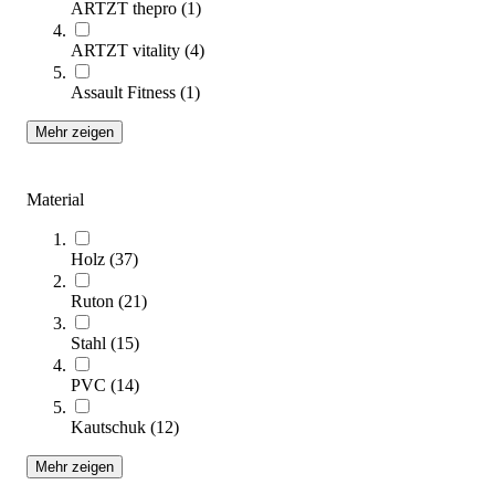
ARTZT thepro
(
1
)
ARTZT vitality
(
4
)
Assault Fitness
(
1
)
Mehr zeigen
Material
Kübler Sport® Krafttraining Starter Set
569,00 €
Holz
(
37
)
Ruton
(
21
)
Zum Produkt
Sofort lieferbar
Stahl
(
15
)
PVC
(
14
)
Kautschuk
(
12
)
Mehr zeigen