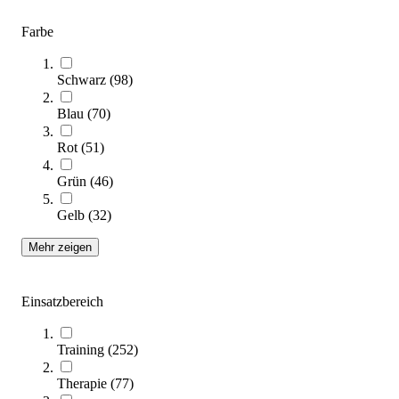
Farbe
Kübler Sport® Functional Training Set
479,00 €
Schwarz
(
98
)
Zum Produkt
Blau
(
70
)
Sofort lieferbar
Rot
(
51
)
Grün
(
46
)
Gelb
(
32
)
Mehr zeigen
Einsatzbereich
Magnesia-Behälter Kunststoff
169,95 €
Training
(
252
)
Zum Produkt
Sofort lieferbar
Therapie
(
77
)