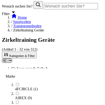
Wonach suchen Sie?
Filter
Home
/
Sportwelten
/
Trainingsmethoden
/
Zirkeltraining Geräte
Zirkeltraining Geräte
(Artikel
1
-
32
von
312
)
Kategorien & Filter
Sie lesen gerade Seite
1
Seite
2
Marke
Seite
3
Seite
4
Seite
5
4FCIRCLE
(
1
)
AIREX
(
9
)
Sortieren nach