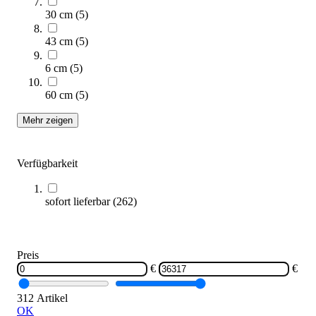
30 cm
(
5
)
Kübler Sport® Loop
43 cm
(
5
)
8,95 €
ab
6 cm
(
5
)
Zum Produkt
60 cm
(
5
)
Varianten zur Auswahl
Sofort lieferbar
Mehr zeigen
Verfügbarkeit
sofort lieferbar
(
262
)
Preis
Kübler Sport® Loop 3er-Set
€
€
19,95 €
312 Artikel
Zum Produkt
OK
Sofort lieferbar