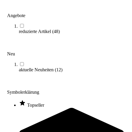
Angebote
reduzierte Artikel
(
48
)
Neu
tanga sports® Gummipads für Aerobic Step
0,50 €
aktuelle Neuheiten
(
12
)
Zum Produkt
Sofort lieferbar
Symbolerklärung
Topseller