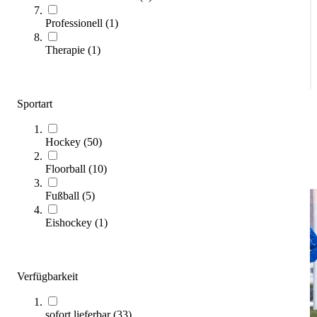
Vertrieb
+49 7191 9570 - 70
Professionell
(
1
)
vertrieb@kuebler-sport.de
Therapie
(
1
)
Sportart
Hockey
(
50
)
Online-Kaufratgeber
Floorball
(
10
)
Drücken, um das Karussell zu überspringen
Fußball
(
5
)
Eishockey
(
1
)
Verfügbarkeit
sofort lieferbar
(
33
)