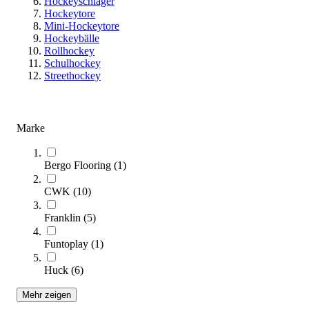
Hockeyschläger
(Artikel
65
-
66
von
66
)
Hockeytore
Mini-Hockeytore
Kategorien & Filter
Hockeybälle
Rollhockey
Schulhockey
Streethockey
Seite
1
Seite
2
Sie lesen gerade Seite
3
Marke
Sortieren nach
Bergo Flooring
(
1
)
CWK
(
10
)
Franklin
(
5
)
Funtoplay
(
1
)
Huck
(
6
)
Mehr zeigen
Salming® Floorball Schutzbrille SPLIT VISION