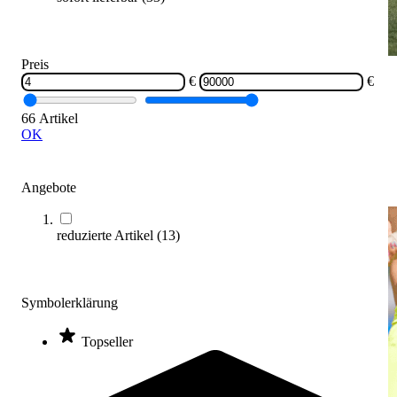
Preis
€
€
Teamsport
66 Artikel
Entdecken Sie die Vielfalt des Teamsportbedarfs: In unserem
OK
Kaufberater für Teamsportbedarf erhalten Sie alle wichtigen
Informationen, um die ideale Ausrüstung für Ihr Team und Ihre
sportlichen Aktivitäten auszuwählen.
Angebote
Jetzt entdecken
reduzierte Artikel
(
13
)
Symbolerklärung
Topseller