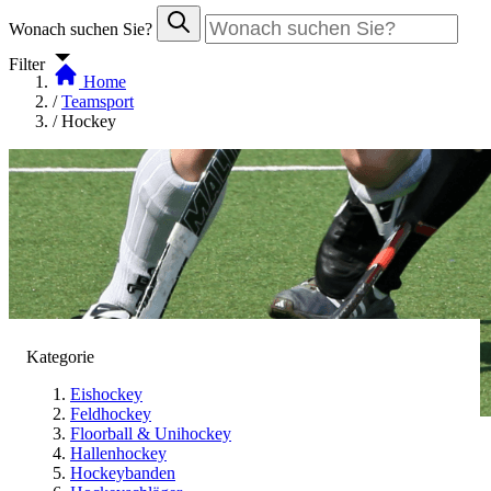
Wonach suchen Sie?
Filter
Home
/
Teamsport
/
Hockey
Kategorie
Eishockey
Feldhockey
Floorball & Unihockey
Hallenhockey
Hockey
Hockeybanden