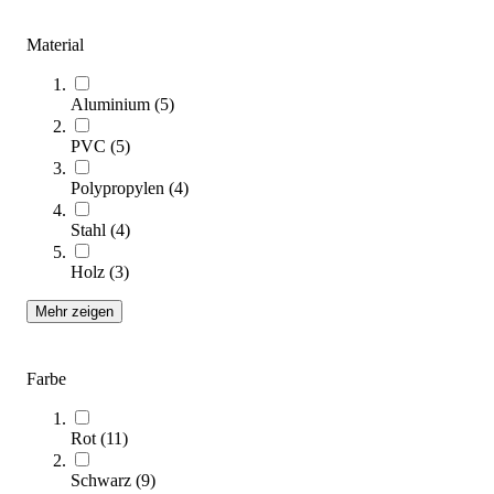
Zum Produkt
Material
Varianten zur Auswahl
Aktuell nicht lieferbar
Aluminium
(
5
)
PVC
(
5
)
Polypropylen
(
4
)
Stahl
(
4
)
Holz
(
3
)
Hallenhockeybande, kompletter Satz, 2 x 40 m
Mehr zeigen
Preis auf Anfrage
Zum Produkt
Farbe
Varianten zur Auswahl
Aktuell nicht lieferbar
Rot
(
11
)
Kategorien & Filter
Schwarz
(
9
)