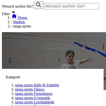
Wonach suchen Sie?
Filter
Home
/
Marken
/
tanga sports
Kategorie
tanga sports Bälle & Zubehör
tanga sports Fitness
tanga sports Freizeitsport
tanga sports Gymnastik
tanga sports
tanga sports Leichtathletik