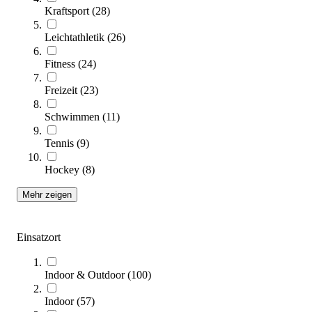
Kraftsport
(
28
)
Leichtathletik
(
26
)
Fitness
(
24
)
Freizeit
(
23
)
Schwimmen
(
11
)
Tennis
(
9
)
tanga sports® Moosgummiball
3,95 €
Hockey
(
8
)
ab
Mehr zeigen
Zum Produkt
Varianten zur Auswahl
Nur wenige auf Lager
Einsatzort
SALE
Indoor & Outdoor
(
100
)
Indoor
(
57
)