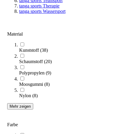
tanga sports Teamsport
(Artikel
129
-
160
von
251
)
tanga sports Therapie
tanga sports Wassersport
Kategorien & Filter
Material
Seite
3
Seite
4
Sie lesen gerade Seite
5
Kunststoff
(
38
)
Seite
6
Seite
7
Schaumstoff
(
20
)
Polypropylen
(
9
)
Sortieren nach
Moosgummi
(
8
)
SALE
Nylon
(
8
)
Mehr zeigen
Farbe