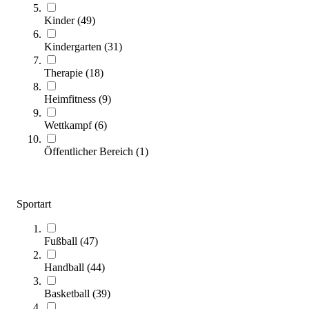
Zum Produkt
Kinder
(
49
)
Varianten zur Auswahl
Kindergarten
(
31
)
Nur wenige auf Lager
Therapie
(
18
)
SALE
Heimfitness
(
9
)
Wettkampf
(
6
)
Öffentlicher Bereich
(
1
)
Sportart
tanga sports® Turnier-Tennisring
4,50 €
ab
Fußball
(
47
)
Handball
(
44
)
Zum Produkt
Varianten zur Auswahl
Basketball
(
39
)
Sofort lieferbar