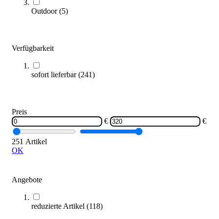
Outdoor
(
5
)
Verfügbarkeit
tanga sports® Mannschaftsband MINI mit Klett
1,77 €
ab
sofort lieferbar
(
241
)
Zum Produkt
Varianten zur Auswahl
Nur wenige auf Lager
Preis
SALE
€
€
251 Artikel
OK
Angebote
reduzierte Artikel
(
118
)