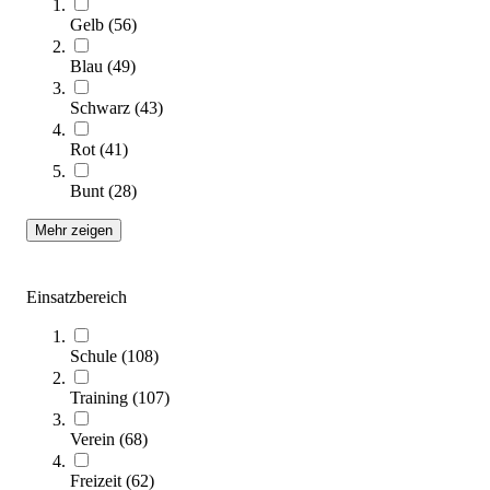
Gelb
(
56
)
tanga sports® Jonglierringe, 3er-Set
Blau
(
49
)
9,95 €
ab
Schwarz
(
43
)
Zum Produkt
Rot
(
41
)
Varianten zur Auswahl
Sofort lieferbar
Bunt
(
28
)
Mehr zeigen
Einsatzbereich
Schule
(
108
)
Training
(
107
)
Verein
(
68
)
tanga sports® Chiffon-Jongliertuch, 65 x 65 cm
3,50 €
ab
Freizeit
(
62
)