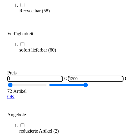
Zum Produkt
Recycelbar
(
58
)
Varianten zur Auswahl
Sofort lieferbar
Verfügbarkeit
sofort lieferbar
(
60
)
Preis
€
€
TOGU® Tower Zugapparat Set
1.199,00 €
72 Artikel
OK
Zum Produkt
Sofort lieferbar
Angebote
reduzierte Artikel
(
2
)