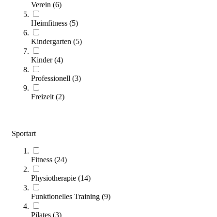
Verein
(
6
)
Heimfitness
(
5
)
Kindergarten
(
5
)
Kinder
(
4
)
Professionell
(
3
)
Freizeit
(
2
)
TOGU® Air Parcours
325,00 €
ab
Zum Produkt
Sportart
Varianten zur Auswahl
Nur wenige auf Lager
Fitness
(
24
)
Physiotherapie
(
14
)
Funktionelles Training
(
9
)
Pilates
(
3
)