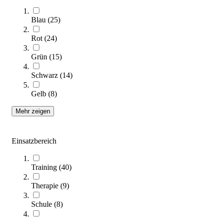
TOGU® Jumper
219,00 €
ab
Blau
(
25
)
Zum Produkt
Rot
(
24
)
Varianten zur Auswahl
Grün
(
15
)
Nur wenige auf Lager
Schwarz
(
14
)
Gelb
(
8
)
Mehr zeigen
Einsatzbereich
TOGU® Jumper Pro
Training
(
40
)
249,95 €
ab
Therapie
(
9
)
Zum Produkt
Schule
(
8
)
Varianten zur Auswahl
Nur wenige auf Lager