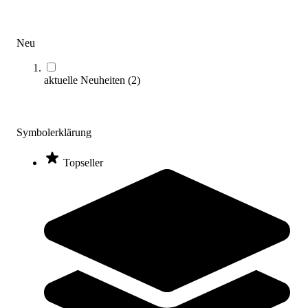
Neu
TOGU® Tower Zugapparat Set, Theragym
aktuelle Neuheiten
(
2
)
689,00 €
Zum Produkt
Sofort lieferbar
Symbolerklärung
Topseller
TOGU® JumpStep
314,00 €