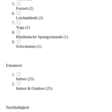
Freizeit
(
2
)
Leichtathletik
(
2
)
TOGU® Tower Zugapparat
539,00 €
ab
Yoga
(
2
)
Zum Produkt
Rhythmische Sportgymnastik
(
1
)
Varianten zur Auswahl
Sofort lieferbar
Schwimmen
(
1
)
Einsatzort
Indoor
(
25
)
Indoor & Outdoor
(
25
)
TOGU® Erdball XXL
259,00 €
ab
Nachhaltigkeit