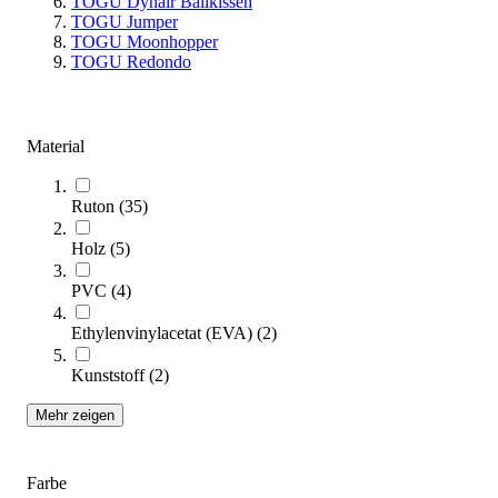
TOGU Dynair Ballkissen
(Artikel
1
-
32
von
72
)
TOGU Jumper
TOGU Moonhopper
Kategorien & Filter
TOGU Redondo
Sie lesen gerade Seite
1
Seite
2
Material
Seite
3
Ruton
(
35
)
Sortieren nach
Holz
(
5
)
PVC
(
4
)
Ethylenvinylacetat (EVA)
(
2
)
Kunststoff
(
2
)
Mehr zeigen
Farbe