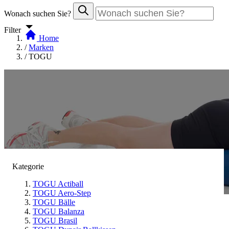
Wonach suchen Sie?
Filter
Home
/
Marken
/
TOGU
Kategorie
TOGU Actiball
TOGU Aero-Step
TOGU Bälle
TOGU Balanza
TOGU
TOGU Brasil