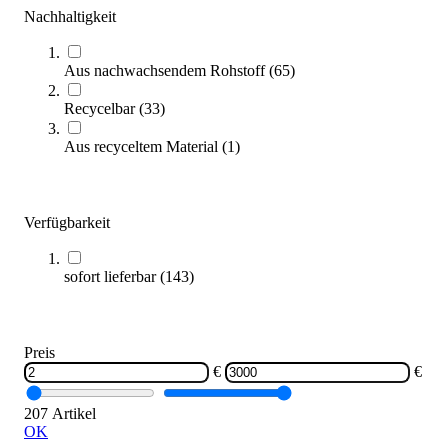
Nachhaltigkeit
Aus nachwachsendem Rohstoff
(
65
)
Pedalo® 5S-Koordinationsparcours
Recycelbar
(
33
)
2.999,00 €
Aus recyceltem Material
(
1
)
Zum Produkt
Sofort lieferbar
SALE
Verfügbarkeit
sofort lieferbar
(
143
)
Preis
€
€
Kübler Sport® Koordinationsleiter
207 Artikel
35,00 €
OK