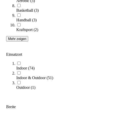
Aerobic
(
3
)
tanga sports® Koordinations-Waben, 6er-Set
38,80 €
Basketball
(
3
)
Handball
(
3
)
Zum Produkt
Sofort lieferbar
Kraftsport
(
2
)
SALE
Mehr zeigen
Einsatzort
Indoor
(
74
)
Indoor & Outdoor
(
51
)
tanga sports® Koordinationsringe LARGE
Outdoor
(
1
)
5,55 €
ab
Zum Produkt
Breite
Varianten zur Auswahl
Sofort lieferbar