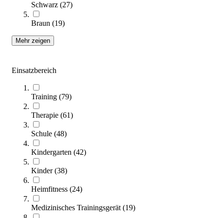
Schwarz
(
27
)
Zum Produkt
Braun
(
19
)
Sofort lieferbar
Mehr zeigen
Einsatzbereich
Training
(
79
)
Therapie
(
61
)
tanga sports® Balance Step PRO
Schule
(
48
)
99,95 €
Kindergarten
(
42
)
Zum Produkt
Sofort lieferbar
Kinder
(
38
)
SALE
Heimfitness
(
24
)
Medizinisches Trainingsgerät
(
19
)