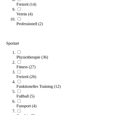
Freizeit
(
14
)
Verein
(
4
)
Professionell
(
2
)
tanga sports® Balance Kreisel, Ø 40 cm
22,95 €
Sportart
Zum Produkt
Sofort lieferbar
Physiotherapie
(
36
)
Fitness
(
27
)
SALE
Freizeit
(
26
)
Funktionelles Training
(
12
)
Fußball
(
5
)
Funsport
(
4
)