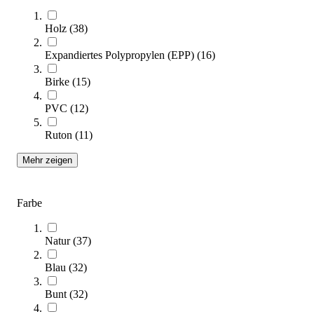
Holz
(
38
)
Expandiertes Polypropylen (EPP)
(
16
)
Birke
(
15
)
tanga sports® Balance-Igelball
13,95 €
PVC
(
12
)
Ruton
(
11
)
Zum Produkt
Sofort lieferbar
Mehr zeigen
Farbe
Natur
(
37
)
Blau
(
32
)
Bunt
(
32
)
tanga sports® Balancewipper, 6er-Set
129,00 €