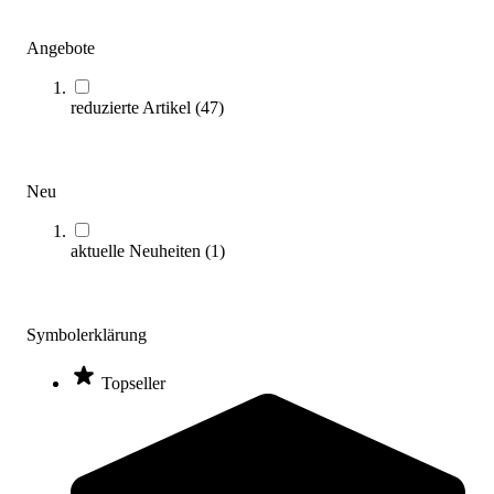
Zum Produkt
Solange der Vorrat reicht
Angebote
reduzierte Artikel
(
47
)
Neu
aktuelle Neuheiten
(
1
)
Anti-Rutsch-Unterlage
5,95 €
Symbolerklärung
Zum Produkt
Noch 3 auf Lager
Topseller