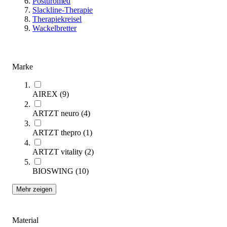
Posturomed
Slackline-Therapie
(Artikel
1
-
32
von
207
)
Therapiekreisel
Wackelbretter
Unser Balancetrainer Kaufratgeber zeigt Ihnen, worauf Sie bei
der Auswahl im Therapiebedarf achten sollten.
Zum Ratgeber
Marke
Kategorien & Filter
AIREX
(
9
)
Sie lesen gerade Seite
1
ARTZT neuro
(
4
)
Seite
2
Seite
3
ARTZT thepro
(
1
)
Seite
4
Seite
5
ARTZT vitality
(
2
)
BIOSWING
(
10
)
Sortieren nach
Mehr zeigen
Material