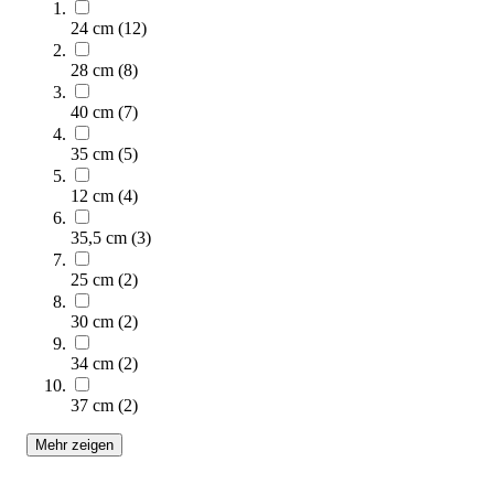
SALE
24 cm
(
12
)
28 cm
(
8
)
40 cm
(
7
)
35 cm
(
5
)
12 cm
(
4
)
35,5 cm
(
3
)
tanga sports® Koordinationsring MEDIUM
4,77 €
ab
25 cm
(
2
)
Zum Produkt
30 cm
(
2
)
Varianten zur Auswahl
34 cm
(
2
)
Sofort lieferbar
37 cm
(
2
)
Mehr zeigen