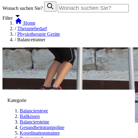
Wonach suchen Sie?
Filter
Home
/
Therapiebedarf
/
Physiotherapie Geräte
/
Balancetrainer
Kategorie
Balancierstege
Ballkissen
Balanciersteine
Gesundheitstrampoline
Koordinationstrainer
Balancetrainer