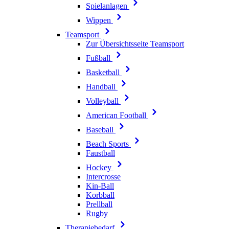
Spielanlagen
Wippen
Teamsport
Zur Übersichtsseite Teamsport
Fußball
Basketball
Handball
Volleyball
American Football
Baseball
Beach Sports
Faustball
Hockey
Intercrosse
Kin-Ball
Korbball
Prellball
Rugby
Therapiebedarf