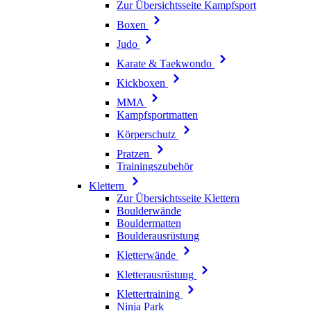
Zur Übersichtsseite Kampfsport
Boxen
Judo
Karate & Taekwondo
Kickboxen
MMA
Kampfsportmatten
Körperschutz
Pratzen
Trainingszubehör
Klettern
Zur Übersichtsseite Klettern
Boulderwände
Bouldermatten
Boulderausrüstung
Kletterwände
Kletterausrüstung
Klettertraining
Ninja Park