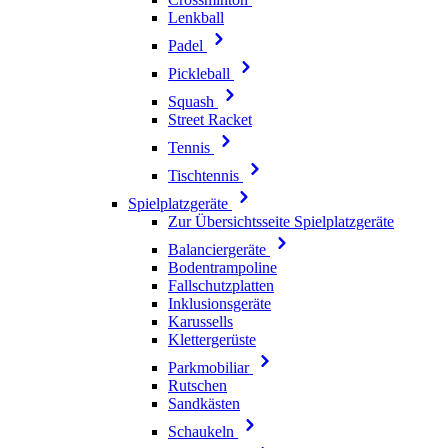
Lenkball
Padel
Pickleball
Squash
Street Racket
Tennis
Tischtennis
Spielplatzgeräte
Zur Übersichtsseite Spielplatzgeräte
Balanciergeräte
Bodentrampoline
Fallschutzplatten
Inklusionsgeräte
Karussells
Klettergerüste
Parkmobiliar
Rutschen
Sandkästen
Schaukeln