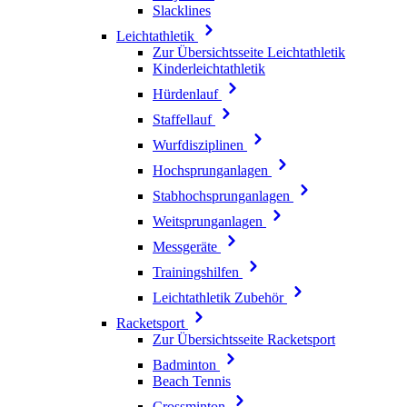
Slacklines
Leichtathletik
Zur Übersichtsseite Leichtathletik
Kinderleichtathletik
Hürdenlauf
Staffellauf
Wurfdisziplinen
Hochsprunganlagen
Stabhochsprunganlagen
Weitsprunganlagen
Messgeräte
Trainingshilfen
Leichtathletik Zubehör
Racketsport
Zur Übersichtsseite Racketsport
Badminton
Beach Tennis
Crossminton